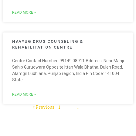
READ MORE »
NAVYUG DRUG COUNSELING &
REHABILITATION CENTRE
Centre Contact Number: 99149 08911 Address: Near Manji
Sahib Gurudwara Opposite Ittan Wala Bhatha, Duleh Road,
Alamgir Ludhiana, Punjab region, India Pin Code: 141004
State:
READ MORE »
« Previous
1
2
3
…
5
Next »