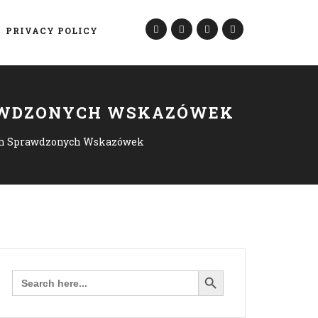
PRIVACY POLICY
RAWDZONYCH WSKAZÓWEK
ch Sprawdzonych Wskazówek
SEARCH BUTTON
Search
for: