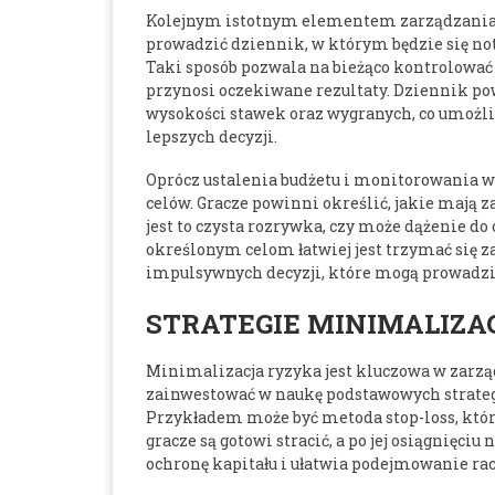
Kolejnym istotnym elementem zarządzania 
prowadzić dziennik, w którym będzie się n
Taki sposób pozwala na bieżąco kontrolować s
przynosi oczekiwane rezultaty. Dziennik po
wysokości stawek oraz wygranych, co umożl
lepszych decyzji.
Oprócz ustalenia budżetu i monitorowania w
celów. Gracze powinni określić, jakie mają
jest to czysta rozrywka, czy może dążenie do
określonym celom łatwiej jest trzymać się z
impulsywnych decyzji, które mogą prowadzić
STRATEGIE MINIMALIZA
Minimalizacja ryzyka jest kluczowa w zarz
zainwestować w naukę podstawowych strategi
Przykładem może być metoda stop-loss, któr
gracze są gotowi stracić, a po jej osiągnięci
ochronę kapitału i ułatwia podejmowanie rac