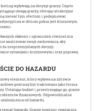
keting wpływają na decyzje graczy. Często
yciągnąć uwagę graczy, oferując atrakcyjne
ć się zwieść tym ofertom i podejmować
dyscyplina w obliczu pokus jest kluczowym
nsami.
łasnych słabości i ograniczeń również ma
nie analizować swoje zachowania, aby
ć do nieprzemyślanych decyzji.
anie sytuacjami kryzysowymi oraz poprawę
ŚCIE DO HAZARDU
uczowy element, który wpływa na zdrowie
azardowe powinny być traktowane jako forma
y. Ustalając budżet i przestrzegając go, gracze
ć problemów finansowych. Odpowiedzialne
 uzależnienia od hazardu.
 temat hazardu. Gracze powinni regularnie