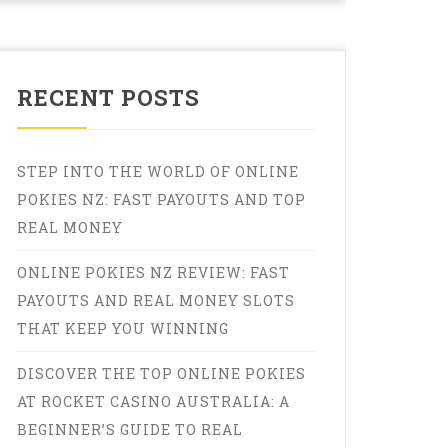
RECENT POSTS
STEP INTO THE WORLD OF ONLINE
POKIES NZ: FAST PAYOUTS AND TOP
REAL MONEY
ONLINE POKIES NZ REVIEW: FAST
PAYOUTS AND REAL MONEY SLOTS
THAT KEEP YOU WINNING
DISCOVER THE TOP ONLINE POKIES
AT ROCKET CASINO AUSTRALIA: A
BEGINNER’S GUIDE TO REAL