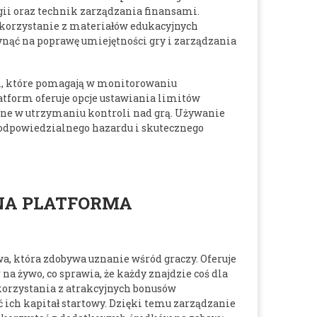
egii oraz technik zarządzania finansami.
y korzystanie z materiałów edukacyjnych
nąć na poprawę umiejętności gry i zarządzania
zi, które pomagają w monitorowaniu
tform oferuje opcje ustawiania limitów
ne w utrzymaniu kontroli nad grą. Używanie
 odpowiedzialnego hazardu i skutecznego
NA PLATFORMA
a, która zdobywa uznanie wśród graczy. Oferuje
 na żywo, co sprawia, że każdy znajdzie coś dla
korzystania z atrakcyjnych bonusów
 ich kapitał startowy. Dzięki temu zarządzanie