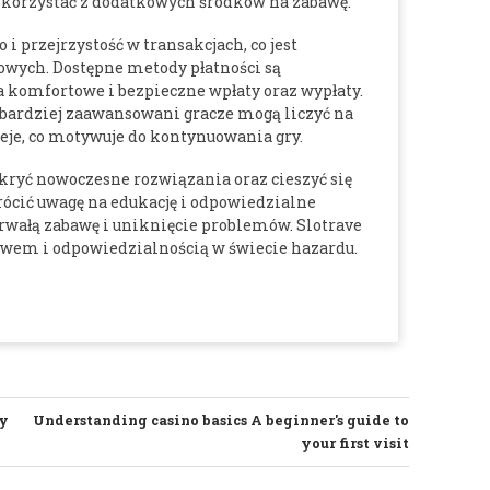
gą korzystać z dodatkowych środków na zabawę.
 przejrzystość w transakcjach, co jest
owych. Dostępne metody płatności są
a komfortowe i bezpieczne wpłaty oraz wypłaty.
ardziej zaawansowani gracze mogą liczyć na
eje, co motywuje do kontynuowania gry.
dkryć nowoczesne rozwiązania oraz cieszyć się
cić uwagę na edukację i odpowiedzialne
trwałą zabawę i uniknięcie problemów. Slotrave
stwem i odpowiedzialnością w świecie hazardu.
gy
Understanding casino basics A beginner's guide to
your first visit