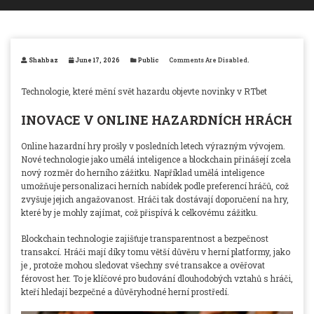
Shahbaz
June 17, 2026
Public
Comments Are Disabled.
Technologie, které mění svět hazardu objevte novinky v RTbet
INOVACE V ONLINE HAZARDNÍCH HRÁCH
Online hazardní hry prošly v posledních letech výrazným vývojem.
Nové technologie jako umělá inteligence a blockchain přinášejí zcela
nový rozměr do herního zážitku. Například umělá inteligence
umožňuje personalizaci herních nabídek podle preferencí hráčů, což
zvyšuje jejich angažovanost. Hráči tak dostávají doporučení na hry,
které by je mohly zajímat, což přispívá k celkovému zážitku.
Blockchain technologie zajišťuje transparentnost a bezpečnost
transakcí. Hráči mají díky tomu větší důvěru v herní platformy, jako
je , protože mohou sledovat všechny své transakce a ověřovat
férovost her. To je klíčové pro budování dlouhodobých vztahů s hráči,
kteří hledají bezpečné a důvěryhodné herní prostředí.