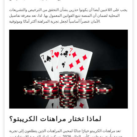
يجب على اللاعبين أيضا أن يكونوا حذرين بشأن التحقق من الترخيص والتشريعات
المحلية لضمان أن المنصة تتبع القوانين المعمول بها. لذا، تعد معرفة تفاصيل
الأمان عنصراً أساسياً لجعل تجربة المراهنة أكثر آمانًا وموثوقية.
لماذا تختار مراهنات الكريبتو؟
تعد مراهنات الكريبتو خيارًا جذابًا لمحبي المراهنات الذين يتطلعون إلى تجربة
جديدة وآمنة. مع ظهور كأس العالم 2026، سيكون لديك الفرصة للاستفادة من