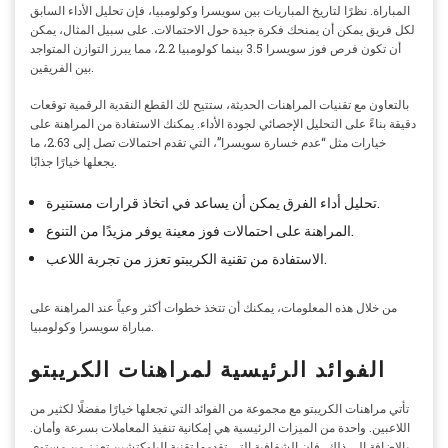
المباراة. نظرًا لتاريخ المباريات بين سويسرا وكولومبيا، فإن تحليل الأداء السابق
لكل فريق يمكن أن يمنحك فكرة جيدة حول الاحتمالات. على سبيل المثال، يمكن
أن تكون فرص فوز سويسرا 3.5 بينما كولومبيا 2.2، مما يبرز التوازن المتواجد
بين الفريقين.
بالتعاون مع تقنيات المراهنات الحديثة، ستتيح لك القطع النقدية الرقمية توقعات
دقيقة بناءً على التحليل الإحصائي لجودة الأداء. يمكنك الاستفادة من المراهنة على
خيارات مثل “عدم خسارة سويسرا”، التي تقدم احتمالات تصل إلى 2.63، ما
يجعلها خيارًا جذابًا.
تحليل أداء الفرق يمكن أن يساعد في اتخاذ قرارات مستنيرة.
المراهنة على احتمالات فوز معينة يوفر مزيدًا من التنوع.
الاستفادة من تقنية الكريبتو تعزز من تجربة اللاعب.
من خلال هذه المعلومات، يمكنك أن تتخذ خطوات أكثر وعياً عند المراهنة على
مباراة سويسرا وكولومبيا.
الفوائد الرئيسية لمراهنات الكريبتو
تأتي مراهنات الكريبتو مع مجموعة من الفوائد التي تجعلها خيارًا مفضلًا لكثير من
اللاعبين. واحدة من الميزات الرئيسية هي إمكانية تنفيذ المعاملات بسرعة وأمان.
بالإضافة إلى ذلك، فإن الشفافية التي تقدمها تقنية البلوكتشين تعزز من مستوى