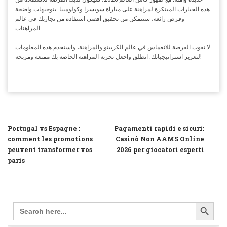
هذه الخيارات المبتكرة لمراهنة على مباراة سويسرا وكولومبيا. بتوجيهات واضحة
وفرص رائعة، ستتمكن من تحقيق أقصى استفادة من تجاربك في عالم
المراهنات.
لا تفوت الفرصة للانغماس في عالم الكريبتو والمراهنة، واستخدم هذه المعلومات
لتعزيز استراتيجياتك. انطلق واجعل تجربة المراهنة الخاصة بك ممتعة ومربحة!
POST
Portugal vs Espagne :
Pagamenti rapidi e sicuri:
NAVIGATION
comment les promotions
Casinò Non AAMS Online
peuvent transformer vos
2026 per giocatori esperti
paris
SEARCH BUTTO
Search
for: