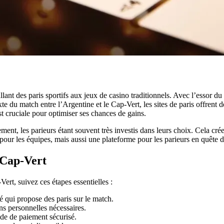
llant des paris sportifs aux jeux de casino traditionnels. Avec l’essor d
e du match entre l’Argentine et le Cap-Vert, les sites de paris offrent d
t cruciale pour optimiser ses chances de gains.
nt, les parieurs étant souvent très investis dans leurs choix. Cela cré
our les équipes, mais aussi une plateforme pour les parieurs en quête de
 Cap-Vert
Vert, suivez ces étapes essentielles :
é qui propose des paris sur le match.
ns personnelles nécessaires.
de de paiement sécurisé.