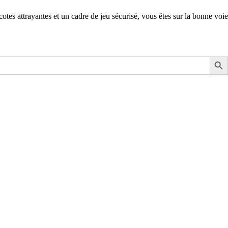
otes attrayantes et un cadre de jeu sécurisé, vous êtes sur la bonne voie
Search Butto