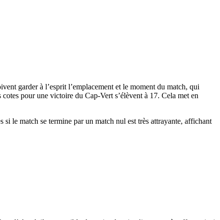
ivent garder à l’esprit l’emplacement et le moment du match, qui
s cotes pour une victoire du Cap-Vert s’élèvent à 17. Cela met en
 si le match se termine par un match nul est très attrayante, affichant