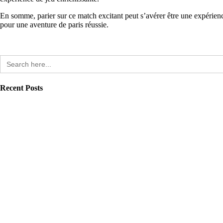
En somme, parier sur ce match excitant peut s’avérer être une expérience
pour une aventure de paris réussie.
Post
What to expect from anonymous betting: standout casino games and us
Pagamentos e retiradas nas Melhores Casas de Apostas Online Portuga
navigation
Search
for:
Recent Posts
A legjobb Magyar Online Casino bónuszok 2026: mit érdemes t
Casea’s standout features: explore slots, free spins, and live dea
Magyar Online Casino: a legújabb játékok és funkciók 2026-ban
Step into the world of online pokies NZ: fast payouts and top re
Online Pokies NZ review: Fast payouts and real money slots th