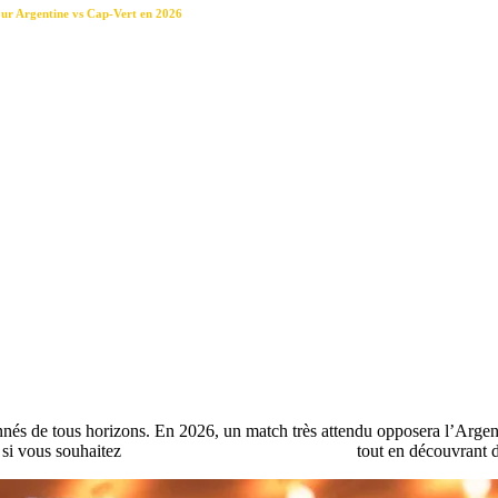
pour Argentine vs Cap-Vert en 2026
ionnés de tous horizons. En 2026, un match très attendu opposera l’Arge
 si vous souhaitez
parier sur Argentine vs Cap-Vert
tout en découvrant d