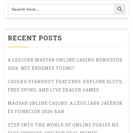
SEARCH BUTTO
Search
for:
RECENT POSTS
A LEGJOBB MAGYAR ONLINE CASINO BÓNUSZOK
2026: MIT ÉRDEMES TUDNI?
CASEA’S STANDOUT FEATURES: EXPLORE SLOTS,
FREE SPINS, AND LIVE DEALER GAMES
MAGYAR ONLINE CASINO: A LEGÚJABB JÁTÉKOK
ÉS FUNKCIÓK 2026-BAN
STEP INTO THE WORLD OF ONLINE POKIES NZ: