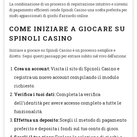
La combinazione di un processo di registrazione intuitivo e sistemi
di pagamento efficienti rende Spinoli Casino una scelta preferita per
molti appassionati di giochi d’azzardo online.
COME INIZIARE A GIOCARE SU
SPINOLI CASINO
Iniziare a giocare su Spinoli Casino è un processo semplice e
diretto. Segui questi passaggi per entrare subito nel vivo dell’azione:
Crea un account:
Visita il sito di Spinoli Casino e
registra un nuovo account compilando il modulo
richiesto.
Verifica i tuoi dati:
Completa la verifica
dell’identità per avere accesso completo a tutte le
funzionalità.
Effettua un deposito:
Scegli il metodo di pagamento
preferito e deposita i fondi sul tuo conto di gioco.