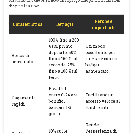
caratteristiche che offre. Ecco un riepilogo delle principali funzioni
di Spinoli Casino:
Perché è
Caratteristica
Dettagli
importante
100% fino a 200
€ sul primo
Un modo
deposito, 50%
eccellente per
Bonus di
fino a 150 € sul
iniziare con un
benvenuto
secondo, 25%
budget
fino a 100 € sul
aumentato.
terzo
E-wallets
entro 0-24 ore,
Facilitano un
Pagamenti
bonifici
accesso veloce ai
rapidi
bancari 1-3
fondi vinti.
giorni
Rende
10% sulle
l’esperienza di