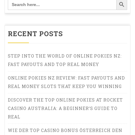
Search
for:
RECENT POSTS
STEP INTO THE WORLD OF ONLINE POKIES NZ:
FAST PAYOUTS AND TOP REAL MONEY
ONLINE POKIES NZ REVIEW: FAST PAYOUTS AND
REAL MONEY SLOTS THAT KEEP YOU WINNING
DISCOVER THE TOP ONLINE POKIES AT ROCKET
CASINO AUSTRALIA: A BEGINNER’S GUIDE TO
REAL
WIE DER TOP CASINO BONUS ÖSTERREICH DEN