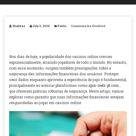
Shahbaz
July 3, 2026
Public
Comments Are Disabled.
Nos dias de hoje, a popularidade dos casinos online cresceu
exponencialmente, atraindo jogadores de todo o mundo. No entanto,
com essa ascensão, surgem também preocupações sobre a
segurança das informações financeiras dos usuários. Proteger
seus dados enquanto aproveita a experiência de jogo é fundamental,
principalmente ao acessar plataformas como
spin-reelz-pt.com
,
que oferecem práticas robustas de segurança. Neste artigo, vamos
explorar como garantir que suas informações financeiras estejam
resguardadas ao jogar em casinos online.