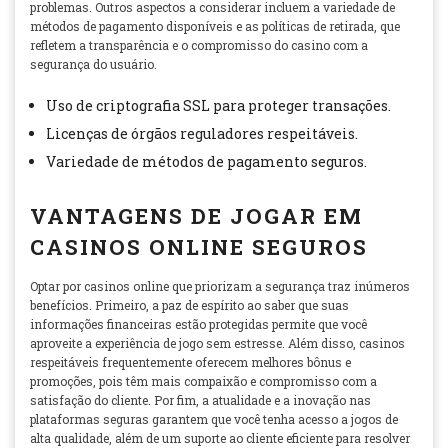
problemas. Outros aspectos a considerar incluem a variedade de
métodos de pagamento disponíveis e as políticas de retirada, que
refletem a transparência e o compromisso do casino com a
segurança do usuário.
Uso de criptografia SSL para proteger transações.
Licenças de órgãos reguladores respeitáveis.
Variedade de métodos de pagamento seguros.
VANTAGENS DE JOGAR EM
CASINOS ONLINE SEGUROS
Optar por casinos online que priorizam a segurança traz inúmeros
benefícios. Primeiro, a paz de espírito ao saber que suas
informações financeiras estão protegidas permite que você
aproveite a experiência de jogo sem estresse. Além disso, casinos
respeitáveis frequentemente oferecem melhores bônus e
promoções, pois têm mais compaixão e compromisso com a
satisfação do cliente. Por fim, a atualidade e a inovação nas
plataformas seguras garantem que você tenha acesso a jogos de
alta qualidade, além de um suporte ao cliente eficiente para resolver