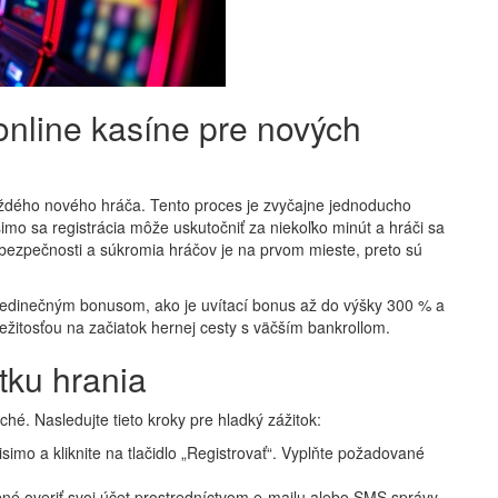
 online kasíne pre nových
aždého nového hráča. Tento proces je zvyčajne jednoducho
imo sa registrácia môže uskutočniť za niekoľko minút a hráči sa
 bezpečnosti a súkromia hráčov je na prvom mieste, preto sú
 k jedinečným bonusom, ako je uvítací bonus až do výšky 300 % a
ežitosťou na začiatok hernej cesty s väčším bankrollom.
tku hrania
hé. Nasledujte tieto kroky pre hladký zážitok:
imo a kliknite na tlačidlo „Registrovať“. Vyplňte požadované
bné overiť svoj účet prostredníctvom e-mailu alebo SMS správy.