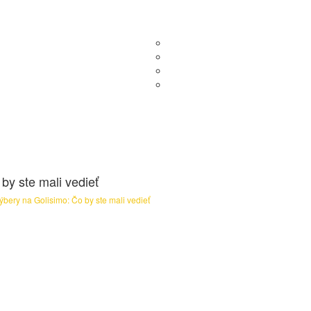
Home
Submit Your Center
Our Partners
B
enquiryfinder.com
bestmedicares.com
topdrugrehabcentres.com
nashamuktikendrahelpline.in
by ste mali vedieť
bery na Golisimo: Čo by ste mali vedieť