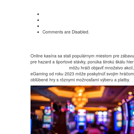
shahbaz
June 26, 2026
public
Comments are Disabled.
Online kasína sa stali populárnym miestom pre zábavu
pre hazard a športové stávky, ponúka širokú škálu hier
https://golisimoo.sk/
môžu hráči objaviť množstvo akcií,
eGaming od roku 2023 môže poskytnúť svojim hráčom 
obľúbené hry s rôznymi možnosťami výberu a platby.