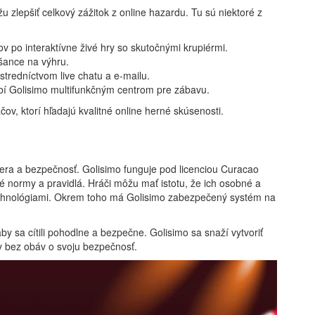
 zlepšiť celkový zážitok z online hazardu. Tu sú niektoré z
 po interaktívne živé hry so skutočnými krupiérmi.
 šance na výhru.
tredníctvom live chatu a e-mailu.
obí Golisimo multifunkčným centrom pre zábavu.
ov, ktorí hľadajú kvalitné online herné skúsenosti.
vera a bezpečnosť. Golisimo funguje pod licenciou Curacao
normy a pravidlá. Hráči môžu mať istotu, že ich osobné a
echnológiami. Okrem toho má Golisimo zabezpečený systém na
aby sa cítili pohodlne a bezpečne. Golisimo sa snaží vytvoriť
ry bez obáv o svoju bezpečnosť.