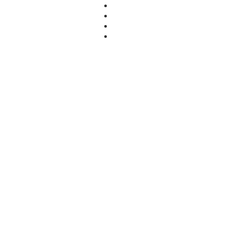
log
Privacy Policy