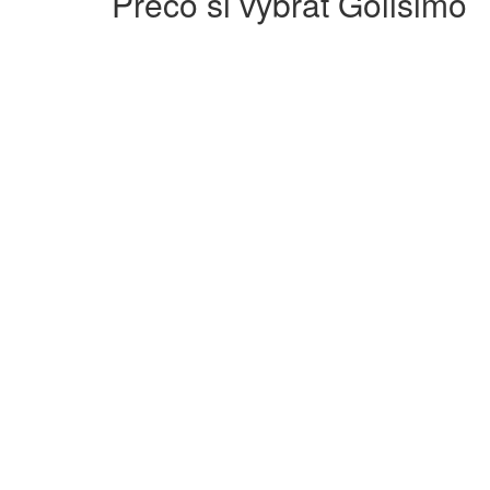
Prečo si vybrať Golisimo
Golisimo sa ukazuje ako výnimočná voľba pre online 
úrovňou bezpečnosti, táto platforma zaručuje kvalitn
a profesionálnej zákazníckej podpore, čo robí hranie
Golisimo by malo byť na vašom zozname.
Nezabudnite využiť uvítací bonus a zažite zábavu, k
prostredí zaručuje, že váš čas strávený na stránke b
Post
Guida alle vincite rapide: come funziona il prelievo su
Sportwetten im ShakeBet Casino: Die besten Tipps für
navigation