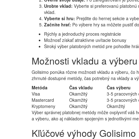
Urobte vklad:
Vyberte si preferovanú platobnú 
vklad.
Vyberte si hru:
Prejdite do hernej sekcie a vybe
Začnite hrať:
Po výbere hry sa môžete pustiť do 
Rýchly a jednoduchý proces registrácie
Možnosť získať atraktívne uvítacie bonusy
Široký výber platobných metód pre pohodlie hrá
Možnosti vkladu a výberu
Golisimo ponúka rôzne možnosti vkladu a výberu, čo hrá
zhrnuté dostupné metódy, čas potrebný na vklady a výber
Metóda
Čas vkladu
Čas výberu
Visa
Okamžitý
3-5 pracovných 
Mastercard
Okamžitý
3-5 pracovných 
Kryptomeny
Okamžitý
Okamžitý
Výber správnej platobnej metódy môže ovplyvniť váš he
a výberu, ako aj nákladom spojeným s jednotlivými me
Kľúčové výhody Golisimo