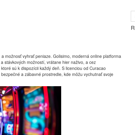
S
fo
R
 a možnosť vyhrať peniaze. Golisimo, moderná online platforma
 a stávkových možností, vrátane hier naživo, a cez
 ktoré sú k dispozícii každý deň. S licenciou od Curacao
bezpečné a zábavné prostredie, kde môžu vychutnať svoje