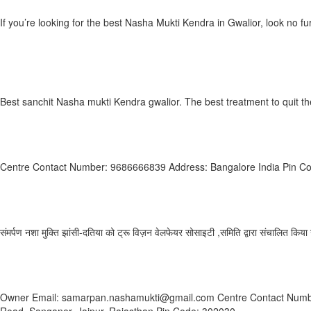
Sanchit Nasha Mukti Kendra Mathura
If you’re looking for the best Nasha Mukti Kendra in Gwalior, look no 
Read More »
Sanchit nasha mukti kendra Darrang
Best sanchit Nasha mukti Kendra gwalior. The best treatment to quit th
Read More »
Navajeevana Foundation
Centre Contact Number: 9686666839 Address: Bangalore India Pin Code
Read More »
Samarpan Nasha Mukti Kendra Jhunjhunu
संमर्पण नशा मुक्ति झांसी-दतिया को ट्रू विज़न वेलफेयर सोसाइटी ,समिति द्वारा संचालित किय
Read More »
Samarpan Ayurved & Nasha Mukti Kendra
Owner Email: samarpan.nashamukti@gmail.com Centre Contact Numbe