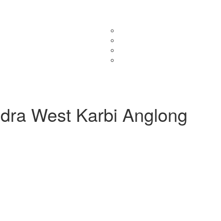
Home
Submit Your Center
Our Partners
B
enquiryfinder.com
bestmedicares.com
topdrugrehabcentres.com
nashamuktikendrahelpline.in
dra West Karbi Anglong