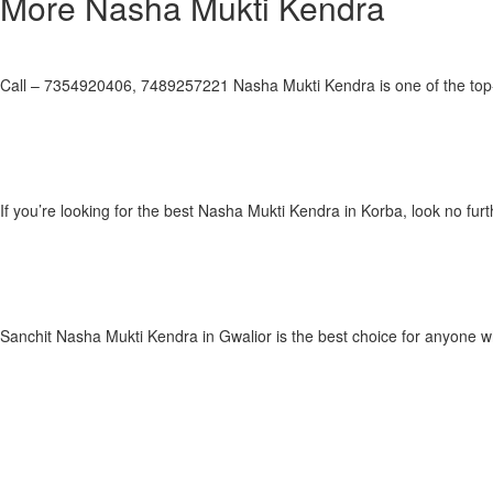
More Nasha Mukti Kendra
Samarpan Nasha Mukti Kendra Kamle
Call – 7354920406, 7489257221 Nasha Mukti Kendra is one of the top-r
Read More »
Laksh nasha mukti kendra Korba
If you’re looking for the best Nasha Mukti Kendra in Korba, look no f
Read More »
Sanchit Nasha Mukti Kendra Ujjain
Sanchit Nasha Mukti Kendra in Gwalior is the best choice for anyone w
Read More »
Hitaishi Happiness Home, Bhudha Colony
Read More »