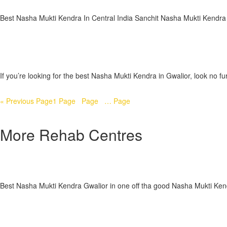
Sanchit nasha mukti kendra Malda
Best Nasha Mukti Kendra In Central India Sanchit Nasha Mukti Kendra i
Read More »
Sanchit nasha mukti kendra Jaisalmer
If you’re looking for the best Nasha Mukti Kendra in Gwalior, look no 
Read More »
« Previous
Page
1
Page
2
Page
3
…
Page
5
Next »
More Rehab Centres
Sanchit nasha mukti kendra Dhemaji
Best Nasha Mukti Kendra Gwalior in one off tha good Nasha Mukti Ken
Read More »