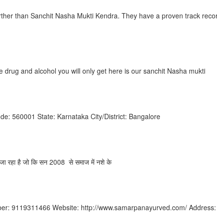
further than Sanchit Nasha Mukti Kendra. They have a proven track reco
e drug and alcohol you will only get here is our sanchit Nasha mukti
: 560001 State: Karnataka City/District: Bangalore
ा जा रहा है जो कि सन 2008 से समाज में नशे के
r: 9119311466 Website: http://www.samarpanayurved.com/ Address: 