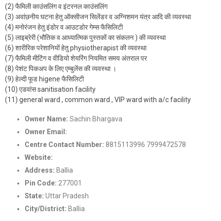
(2) फैमिली काउंसलिंग व इंटरनल काउंसलिंग
(3) अवांछनीय घटना हेतु ऑक्सीजन सिलेंडर व अग्निशमन यंत्र आदि की व्यवस्था
(4) मनोरंजन हेतु इंडोर व आउटडोर गेम्स फैसिलिटी
(5) लाइब्रेरी (भौतिक व आध्यात्मिक पुस्तकों का संकलन ) की व्यवस्था
(6) शारीरिक परेशानियों हेतु physiotherapist की व्यवस्था
(7) फैमिली मीटिंग व वीडियो शेयरिंग नियमित समय अंतराल पर
(8) पेशंट पिकअप के लिए एम्बुलेंस की व्यवस्था ।
(9) हेल्दी फूड higene फैसिलिटी
(10) एडवांस sanitisation facility
(11) general ward , common ward , VIP ward with a/c facility
Owner Name:
Sachin Bhargava
Owner Email:
Nashamuktikendra2022@gmail.com
Centre Contact Number:
8815113996 7999472578
Website:
https://samarpannashamuktikendra.com/
Address:
Ballia
Pin Code:
277001
State:
Uttar Pradesh
City/District:
Ballia