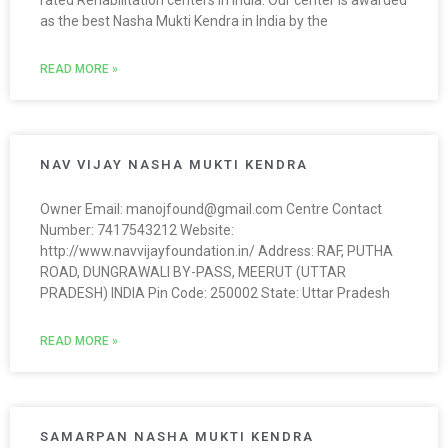
rated Rehabilitation centers in India. Our center is awarded
as the best Nasha Mukti Kendra in India by the
READ MORE »
NAV VIJAY NASHA MUKTI KENDRA
Owner Email: manojfound@gmail.com Centre Contact
Number: 7417543212 Website:
http://www.navvijayfoundation.in/ Address: RAF, PUTHA
ROAD, DUNGRAWALI BY-PASS, MEERUT (UTTAR
PRADESH) INDIA Pin Code: 250002 State: Uttar Pradesh
READ MORE »
SAMARPAN NASHA MUKTI KENDRA