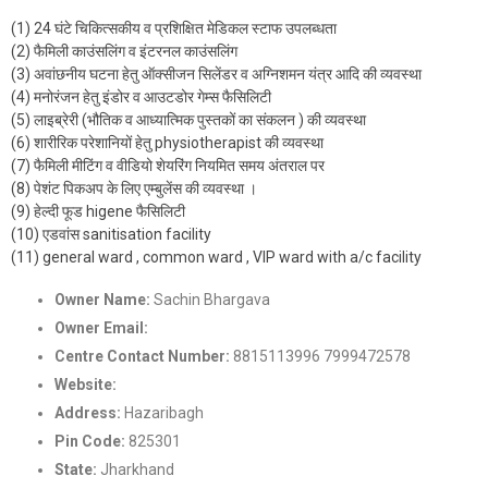
(1) 24 घंटे चिकित्सकीय व प्रशिक्षित मेडिकल स्टाफ उपलब्धता
(2) फैमिली काउंसलिंग व इंटरनल काउंसलिंग
(3) अवांछनीय घटना हेतु ऑक्सीजन सिलेंडर व अग्निशमन यंत्र आदि की व्यवस्था
(4) मनोरंजन हेतु इंडोर व आउटडोर गेम्स फैसिलिटी
(5) लाइब्रेरी (भौतिक व आध्यात्मिक पुस्तकों का संकलन ) की व्यवस्था
(6) शारीरिक परेशानियों हेतु physiotherapist की व्यवस्था
(7) फैमिली मीटिंग व वीडियो शेयरिंग नियमित समय अंतराल पर
(8) पेशंट पिकअप के लिए एम्बुलेंस की व्यवस्था ।
(9) हेल्दी फूड higene फैसिलिटी
(10) एडवांस sanitisation facility
(11) general ward , common ward , VIP ward with a/c facility
Owner Name:
Sachin Bhargava
Owner Email:
Nashamuktikendra2022@gmail.com
Centre Contact Number:
8815113996 7999472578
Website:
https://samarpannashamuktikendra.com/
Address:
Hazaribagh
Pin Code:
825301
State:
Jharkhand