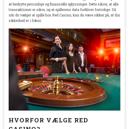
at beskytte personlige og finansielle oplysninger. Dette sikrer, at alle
transaktioner er sikre, og at spillerens data forbliver fortrolige. Så
når du vælger at spille hos Red Casino, kan du være sikker på, at din
sikkerhed er i fokus.
HVORFOR VÆLGE RED
CASINO?