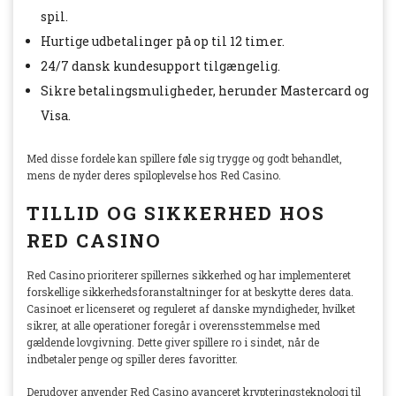
spil.
Hurtige udbetalinger på op til 12 timer.
24/7 dansk kundesupport tilgængelig.
Sikre betalingsmuligheder, herunder Mastercard og
Visa.
Med disse fordele kan spillere føle sig trygge og godt behandlet,
mens de nyder deres spiloplevelse hos Red Casino.
TILLID OG SIKKERHED HOS
RED CASINO
Red Casino prioriterer spillernes sikkerhed og har implementeret
forskellige sikkerhedsforanstaltninger for at beskytte deres data.
Casinoet er licenseret og reguleret af danske myndigheder, hvilket
sikrer, at alle operationer foregår i overensstemmelse med
gældende lovgivning. Dette giver spillere ro i sindet, når de
indbetaler penge og spiller deres favoritter.
Derudover anvender Red Casino avanceret krypteringsteknologi til