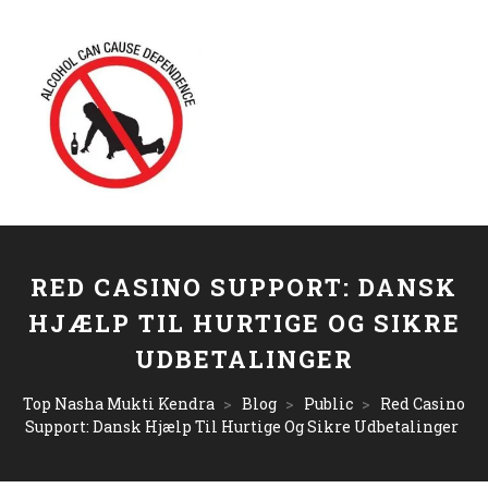
RED CASINO SUPPORT: DANSK
HJÆLP TIL HURTIGE OG SIKRE
UDBETALINGER
Top Nasha Mukti Kendra
>
Blog
>
Public
>
Red Casino
Support: Dansk Hjælp Til Hurtige Og Sikre Udbetalinger