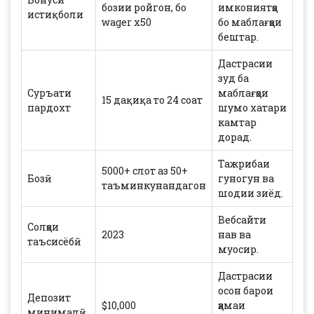
бозии ройгон, бо
имкониятҳо
истиқболи
wager x50
бо маблағҳои
бештар.
Дастрасии
зуд ба
Суръати
маблағҳои
15 дақиқа то 24 соат
пардохт
шумо хатари
камтар
дорад.
Тажрибаи
5000+ слот аз 50+
Бозӣ
гуногун ва
таъминкунандагон
шодии зиёд.
Вебсайти
Солҳои
2023
нав ва
таъсисёбӣ
муосир.
Дастрасии
осон барои
Депозит
$10,000
ҳамаи
минималӣ