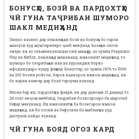
БОНУСҲО, БОЗӢ ВА ПАРДОХТҲО
ЧӢ ГУНА ТАҶРИБАИ ШУМОРО
ШАКЛ МЕДИҲАНД
Пинко казино дар пешниҳоди бозӣ ва бонусҳо бо тарзи
махсуси худ муштариёнро ҷалб мекунад. Бозеҳои слоти
зиёде, ки аз таъминкунандагони машҳур, аз ҷумла Pragmatic
Play ва NetEnt, пешниҳод мешаванд, имконият медиҳанд, то
шуморо бо таҷрибаҳои нав ва хурсандии бориз
ифодашударо чуқур фаҳмед. Бонустар, аз ҷумла 150% то $500
ва 250 бозии ройгон, барои навкорон имкон медиҳанд, ки
бо нархи камтар дар бозӣ тарҷума кунанд.
Илова бар ин, пардохтҳои фаврӣ, ки дар давоми 15 дақиқа то
24 соат анҷом меёбанд, таҷрибаи бозигаронро ба маротиб
беҳтар мекунанд. Ин имкониятҳо ба бозигарон имкон
медиҳанд, ки бо осонӣ ва бефосила ба маблағҳои худ
дастрасӣ пайдо кунанд.
ЧӢ ГУНА БОЯД ОҒОЗ КАРД