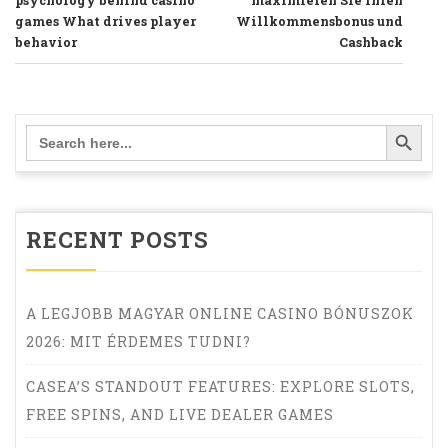
NAVIGATION
psychology behind casino
maximieren Sie Ihren
games What drives player
Willkommensbonus und
behavior
Cashback
SEARCH BUTTO
Search
for:
RECENT POSTS
A LEGJOBB MAGYAR ONLINE CASINO BÓNUSZOK
2026: MIT ÉRDEMES TUDNI?
CASEA’S STANDOUT FEATURES: EXPLORE SLOTS,
FREE SPINS, AND LIVE DEALER GAMES