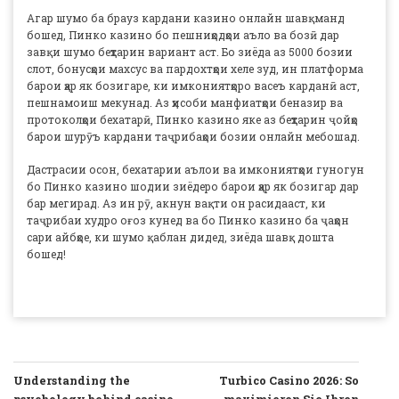
Агар шумо ба брауз кардани казино онлайн шавқманд
бошед, Пинко казино бо пешниҳодҳои аъло ва бозӣ дар
завқи шумо беҳтарин вариант аст. Бо зиёда аз 5000 бозии
слот, бонусҳои махсус ва пардохтҳои хеле зуд, ин платформа
барои ҳар як бозигаре, ки имкониятҳоро васеъ карданӣ аст,
пешнамоиш мекунад. Аз ҳисоби манфиатҳои беназир ва
протоколҳои бехатарӣ, Пинко казино яке аз беҳтарин ҷойҳо
барои шурӯъ кардани таҷрибаҳои бозии онлайн мебошад.
Дастрасии осон, бехатарии аълои ва имкониятҳои гуногун
бо Пинко казино шодии зиёдеро барои ҳар як бозигар дар
бар мегирад. Аз ин рӯ, акнун вақти он расидааст, ки
таҷрибаи худро оғоз кунед ва бо Пинко казино ба ҷаҳон
сари айбҳое, ки шумо қаблан дидед, зиёда шавқ дошта
бошед!
POST
Understanding the
Turbico Casino 2026: So