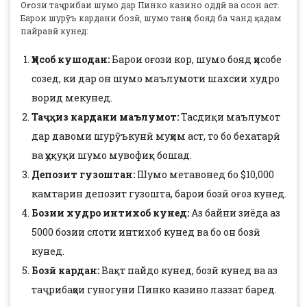
Оғози таҷрибаи шумо дар Пинко казино оддӣ ва осон аст.
Барои шурӯъ кардани бозӣ, шумо танҳо бояд ба чанд қадам
пайравӣ кунед:
Ҳисоб кушодан:
Барои оғози кор, шумо бояд ҳисобе
созед, ки дар он шумо маълумоти шахсии худро
ворид мекунед.
Таҷҳиз кардани маълумот:
Тасдиқи маълумот
дар давоми шурӯъкунӣ муҳим аст, то бо бехатарӣ
ва ҳуқуқи шумо мувофиқ бошад.
Депозит гузоштан:
Шумо метавонед бо $10,000
камтарин депозит гузошта, барои бозӣ оғоз кунед.
Бозии худро интихоб кунед:
Аз байни зиёда аз
5000 бозии слоти интихоб кунед ва бо он бозӣ
кунед.
Бозӣ кардан:
Вақт пайдо кунед, бозӣ кунед ва аз
таҷрибаҳои гуногуни Пинко казино лаззат баред.