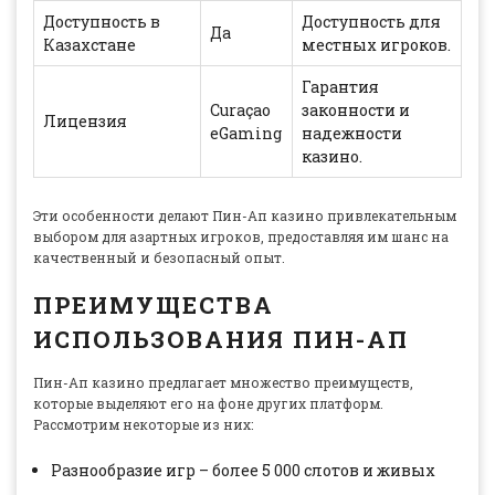
Доступность в
Доступность для
Да
Казахстане
местных игроков.
Гарантия
Curaçao
законности и
Лицензия
eGaming
надежности
казино.
Эти особенности делают Пин-Ап казино привлекательным
выбором для азартных игроков, предоставляя им шанс на
качественный и безопасный опыт.
ПРЕИМУЩЕСТВА
ИСПОЛЬЗОВАНИЯ ПИН-АП
Пин-Ап казино предлагает множество преимуществ,
которые выделяют его на фоне других платформ.
Рассмотрим некоторые из них:
Разнообразие игр – более 5 000 слотов и живых