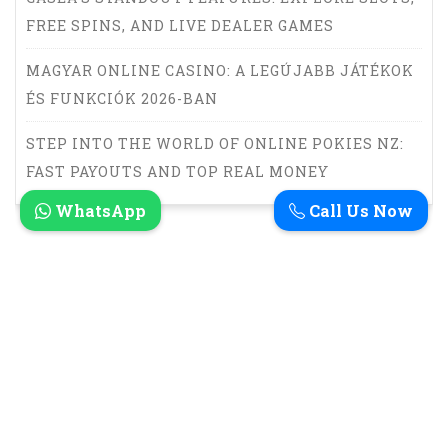
FREE SPINS, AND LIVE DEALER GAMES
MAGYAR ONLINE CASINO: A LEGÚJABB JÁTÉKOK
ÉS FUNKCIÓK 2026-BAN
STEP INTO THE WORLD OF ONLINE POKIES NZ:
FAST PAYOUTS AND TOP REAL MONEY
WhatsApp
Call Us Now
Copyright Top Nasha Mukti Kendra. All Rights Reserved.
Designed & Developed By
Zebra Technosys