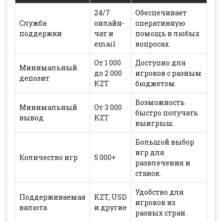
24/7
Обеспечивает
Служба
онлайн-
оперативную
поддержки
чат и
помощь в любых
email
вопросах.
От 1 000
Доступно для
Минимальный
до 2 000
игроков с разным
депозит
KZT
бюджетом.
Возможность
Минимальный
От 3 000
быстро получать
вывод
KZT
выигрыш.
Большой выбор
игр для
Количество игр
5 000+
развлечения и
ставок.
Удобство для
Поддерживаемая
KZT, USD
игроков из
валюта
и другие
разных стран.