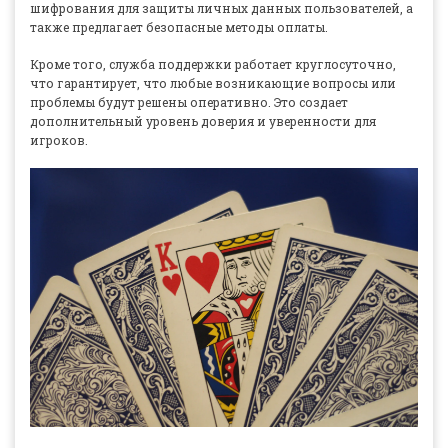
шифрования для защиты личных данных пользователей, а
также предлагает безопасные методы оплаты.
Кроме того, служба поддержки работает круглосуточно,
что гарантирует, что любые возникающие вопросы или
проблемы будут решены оперативно. Это создает
дополнительный уровень доверия и уверенности для
игроков.