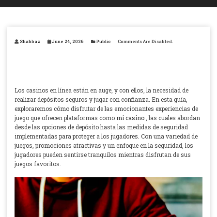
Shahbaz
June 24, 2026
Public
Comments Are Disabled.
Los casinos en línea están en auge, y con ellos, la necesidad de
realizar depósitos seguros y jugar con confianza. En esta guía,
exploraremos cómo disfrutar de las emocionantes experiencias de
juego que ofrecen plataformas como
mi casino
, las cuales abordan
desde las opciones de depósito hasta las medidas de seguridad
implementadas para proteger a los jugadores. Con una variedad de
juegos, promociones atractivas y un enfoque en la seguridad, los
jugadores pueden sentirse tranquilos mientras disfrutan de sus
juegos favoritos.