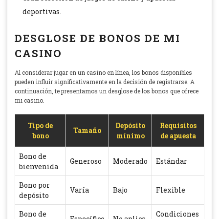
deportivas.
DESGLOSE DE BONOS DE MI
CASINO
Al considerar jugar en un casino en línea, los bonos disponibles
pueden influir significativamente en la decisión de registrarse. A
continuación, te presentamos un desglose de los bonos que ofrece
mi casino.
Tipo de
Depósito
Requisitos
Tamaño
bono
mínimo
de apuesta
Bono de
Generoso
Moderado
Estándar
bienvenida
Bono por
Varía
Bajo
Flexible
depósito
Bono de
Condiciones
Específico
No aplica