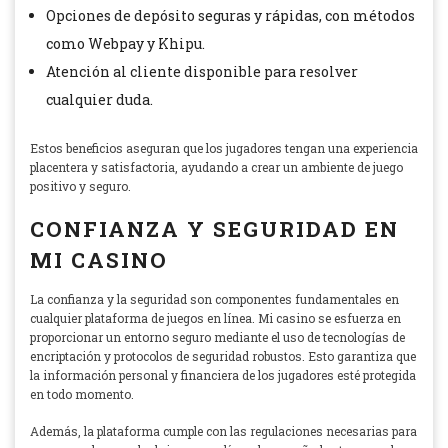
Opciones de depósito seguras y rápidas, con métodos
como Webpay y Khipu.
Atención al cliente disponible para resolver
cualquier duda.
Estos beneficios aseguran que los jugadores tengan una experiencia
placentera y satisfactoria, ayudando a crear un ambiente de juego
positivo y seguro.
CONFIANZA Y SEGURIDAD EN
MI CASINO
La confianza y la seguridad son componentes fundamentales en
cualquier plataforma de juegos en línea. Mi casino se esfuerza en
proporcionar un entorno seguro mediante el uso de tecnologías de
encriptación y protocolos de seguridad robustos. Esto garantiza que
la información personal y financiera de los jugadores esté protegida
en todo momento.
Además, la plataforma cumple con las regulaciones necesarias para