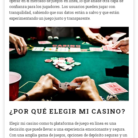
operar en el mercado de juegos en línea, lo que añade otra capa de
confianza para los jugadores. Los usuarios pueden jugar con
tranquilidad, sabiendo que sus datos están a salvo y que están
experimentando un juego justo y transparente.
¿POR QUÉ ELEGIR MI CASINO?
Elegir mi casino como tu plataforma de juego en línea es una
decisión que puede llevar a una experiencia emocionante y segura.
Con una amplia gama de juegos, opciones de depósito seguras y un