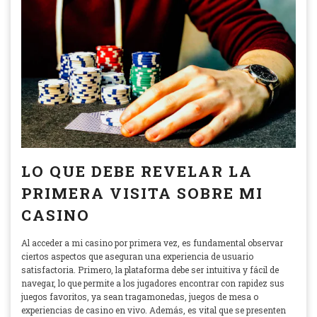
LO QUE DEBE REVELAR LA
PRIMERA VISITA SOBRE MI
CASINO
Al acceder a mi casino por primera vez, es fundamental observar
ciertos aspectos que aseguran una experiencia de usuario
satisfactoria. Primero, la plataforma debe ser intuitiva y fácil de
navegar, lo que permite a los jugadores encontrar con rapidez sus
juegos favoritos, ya sean tragamonedas, juegos de mesa o
experiencias de casino en vivo. Además, es vital que se presenten