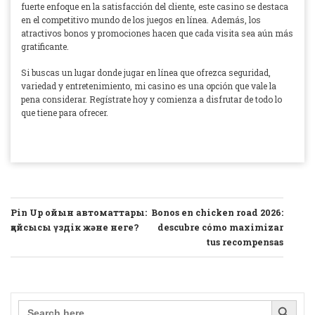
fuerte enfoque en la satisfacción del cliente, este casino se destaca
en el competitivo mundo de los juegos en línea. Además, los
atractivos bonos y promociones hacen que cada visita sea aún más
gratificante.
Si buscas un lugar donde jugar en línea que ofrezca seguridad,
variedad y entretenimiento, mi casino es una opción que vale la
pena considerar. Regístrate hoy y comienza a disfrutar de todo lo
que tiene para ofrecer.
POST
Pin Up ойын автоматтары:
Bonos en chicken road 2026:
NAVIGATION
қайсысы үздік және неге?
descubre cómo maximizar
tus recompensas
SEARCH BUTTO
Search
for: