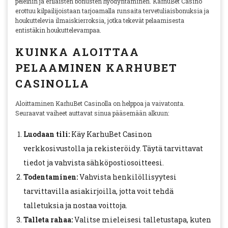
peleihin ja erilaisten bonusten hyödyntäminen. KarhuBet Casino
erottuu kilpailijoistaan tarjoamalla runsaita tervetuliaisbonuksia ja
houkuttelevia ilmaiskierroksia, jotka tekevät pelaamisesta
entistäkin houkuttelevampaa.
KUINKA ALOITTAA
PELAAMINEN KARHUBET
CASINOLLA
Aloittaminen KarhuBet Casinolla on helppoa ja vaivatonta.
Seuraavat vaiheet auttavat sinua pääsemään alkuun:
Luodaan tili:
Käy KarhuBet Casinon
verkkosivustolla ja rekisteröidy. Täytä tarvittavat
tiedot ja vahvista sähköpostiosoitteesi.
Todentaminen:
Vahvista henkilöllisyytesi
tarvittavilla asiakirjoilla, jotta voit tehdä
talletuksia ja nostaa voittoja.
Talleta rahaa:
Valitse mieleisesi talletustapa, kuten