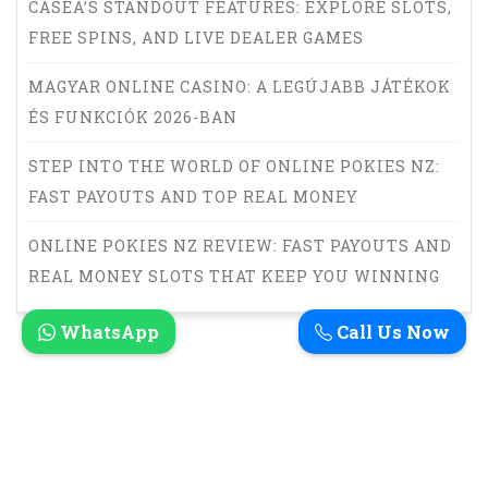
CASEA’S STANDOUT FEATURES: EXPLORE SLOTS,
FREE SPINS, AND LIVE DEALER GAMES
MAGYAR ONLINE CASINO: A LEGÚJABB JÁTÉKOK
ÉS FUNKCIÓK 2026-BAN
STEP INTO THE WORLD OF ONLINE POKIES NZ:
FAST PAYOUTS AND TOP REAL MONEY
ONLINE POKIES NZ REVIEW: FAST PAYOUTS AND
REAL MONEY SLOTS THAT KEEP YOU WINNING
WhatsApp
Call Us Now