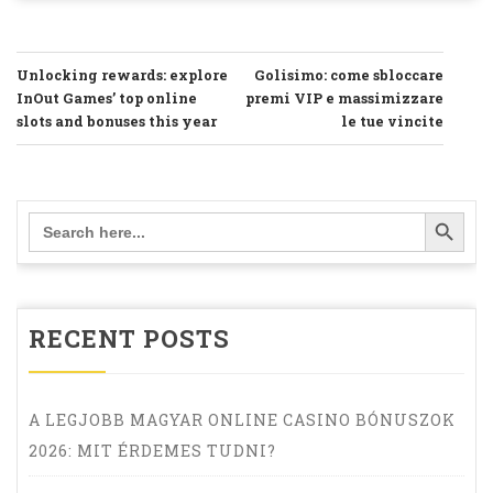
POST
Unlocking rewards: explore
Golisimo: come sbloccare
NAVIGATION
InOut Games’ top online
premi VIP e massimizzare
slots and bonuses this year
le tue vincite
SEARCH BUTTO
Search
for:
RECENT POSTS
A LEGJOBB MAGYAR ONLINE CASINO BÓNUSZOK
2026: MIT ÉRDEMES TUDNI?