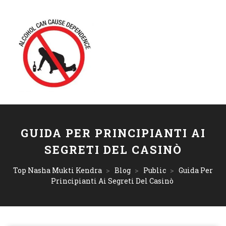
GUIDA PER PRINCIPIANTI AI
SEGRETI DEL CASINÒ
Top Nasha Mukti Kendra
>
Blog
>
Public
>
Guida Per
Principianti Ai Segreti Del Casinò