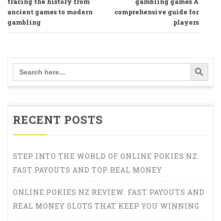
NAVIGATION
tracing the history from
gambling games A
ancient games to modern
comprehensive guide for
gambling
players
SEARCH BUTTO
Search
for:
RECENT POSTS
STEP INTO THE WORLD OF ONLINE POKIES NZ:
FAST PAYOUTS AND TOP REAL MONEY
ONLINE POKIES NZ REVIEW: FAST PAYOUTS AND
REAL MONEY SLOTS THAT KEEP YOU WINNING