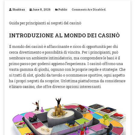
Shahbaz
June 8, 2026
Public
Comments Are Disabled.
Guida per principianti ai segreti del casinò
INTRODUZIONE AL MONDO DEI CASINÒ
Il mondo dei casinò è affascinante e ricco di opportunità per chi
cerca divertimento e possibilità di vincita. Per i principianti, può
sembrare un ambiente intimidatorio, ma comprendere le basi è il
primo passo per godersi appieno l’esperienza. I casinò offrono una
vasta gamma di giochi, ognuno con le proprie regole e strategie. Che
si tratti di slot, giochi da tavolo o scommesse sportive, ogni aspetto
ha i propri segreti da scoprire. Un’ottima piattaforma da considerare
è
lizaro casino
, che offre diverse opzioni interessanti.