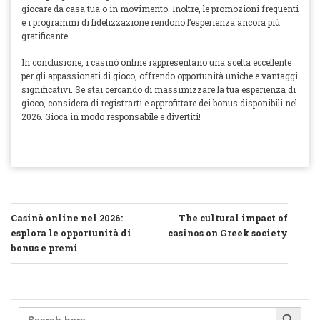
giocare da casa tua o in movimento. Inoltre, le promozioni frequenti
e i programmi di fidelizzazione rendono l’esperienza ancora più
gratificante.
In conclusione, i casinò online rappresentano una scelta eccellente
per gli appassionati di gioco, offrendo opportunità uniche e vantaggi
significativi. Se stai cercando di massimizzare la tua esperienza di
gioco, considera di registrarti e approfittare dei bonus disponibili nel
2026. Gioca in modo responsabile e divertiti!
POST
Casinò online nel 2026:
The cultural impact of
NAVIGATION
esplora le opportunità di
casinos on Greek society
bonus e premi
SEARCH BUTTO
Search