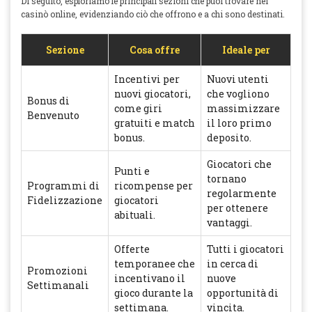
Di seguito, esploriamo le principali sezioni che puoi trovare nei
casinò online, evidenziando ciò che offrono e a chi sono destinati.
Sezione
Cosa offre
Ideale per
Incentivi per
Nuovi utenti
nuovi giocatori,
che vogliono
Bonus di
come giri
massimizzare
Benvenuto
gratuiti e match
il loro primo
bonus.
deposito.
Giocatori che
Punti e
tornano
Programmi di
ricompense per
regolarmente
Fidelizzazione
giocatori
per ottenere
abituali.
vantaggi.
Offerte
Tutti i giocatori
temporanee che
in cerca di
Promozioni
incentivano il
nuove
Settimanali
gioco durante la
opportunità di
settimana.
vincita.