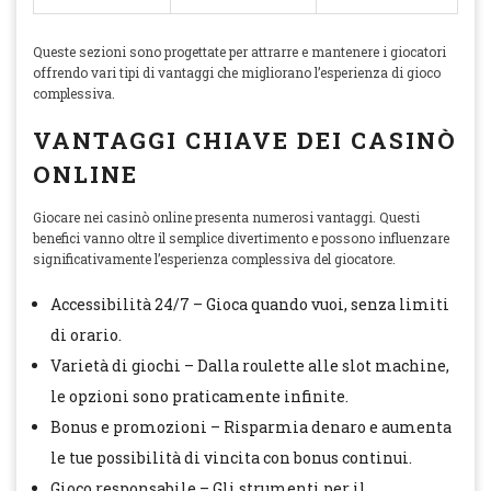
Queste sezioni sono progettate per attrarre e mantenere i giocatori
offrendo vari tipi di vantaggi che migliorano l’esperienza di gioco
complessiva.
VANTAGGI CHIAVE DEI CASINÒ
ONLINE
Giocare nei casinò online presenta numerosi vantaggi. Questi
benefici vanno oltre il semplice divertimento e possono influenzare
significativamente l’esperienza complessiva del giocatore.
Accessibilità 24/7 – Gioca quando vuoi, senza limiti
di orario.
Varietà di giochi – Dalla roulette alle slot machine,
le opzioni sono praticamente infinite.
Bonus e promozioni – Risparmia denaro e aumenta
le tue possibilità di vincita con bonus continui.
Gioco responsabile – Gli strumenti per il