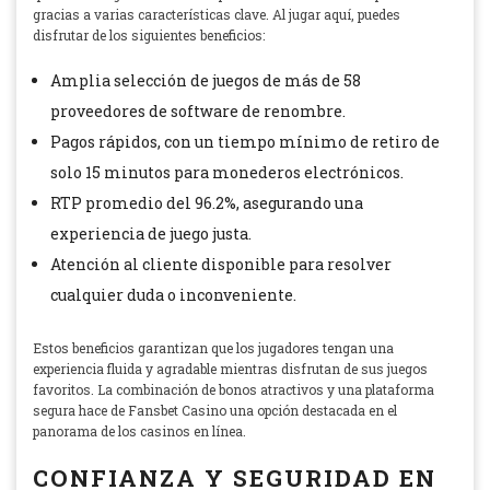
gracias a varias características clave. Al jugar aquí, puedes
disfrutar de los siguientes beneficios:
Amplia selección de juegos de más de 58
proveedores de software de renombre.
Pagos rápidos, con un tiempo mínimo de retiro de
solo 15 minutos para monederos electrónicos.
RTP promedio del 96.2%, asegurando una
experiencia de juego justa.
Atención al cliente disponible para resolver
cualquier duda o inconveniente.
Estos beneficios garantizan que los jugadores tengan una
experiencia fluida y agradable mientras disfrutan de sus juegos
favoritos. La combinación de bonos atractivos y una plataforma
segura hace de Fansbet Casino una opción destacada en el
panorama de los casinos en línea.
CONFIANZA Y SEGURIDAD EN