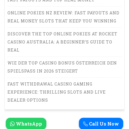
ONLINE POKIES NZ REVIEW: FAST PAYOUTS AND
REAL MONEY SLOTS THAT KEEP YOU WINNING
DISCOVER THE TOP ONLINE POKIES AT ROCKET
CASINO AUSTRALIA: A BEGINNER’S GUIDE TO
REAL
WIE DER TOP CASINO BONUS ÖSTERREICH DEN
SPIELSPASS IN 2026 STEIGERT
FAST WITHDRAWAL CASINO GAMING
EXPERIENCE: THRILLING SLOTS AND LIVE
DEALER OPTIONS
WhatsApp
Call Us Now