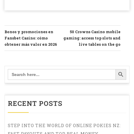
POST
Bonos y promociones en
50 Crowns Casino mobile
NAVIGATION
Fansbet Casino: cómo
gaming: access top slots and
obtener más valor en 2026
live tables on the go
SEARCH BUTTO
Search
for:
RECENT POSTS
STEP INTO THE WORLD OF ONLINE POKIES NZ:
FAST PAYOUTS AND TOP REAL MONEY