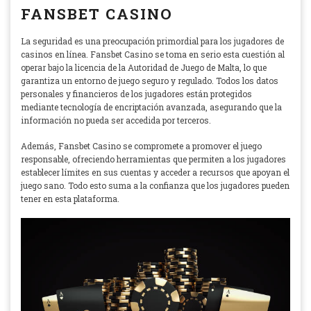
FANSBET CASINO
La seguridad es una preocupación primordial para los jugadores de
casinos en línea. Fansbet Casino se toma en serio esta cuestión al
operar bajo la licencia de la Autoridad de Juego de Malta, lo que
garantiza un entorno de juego seguro y regulado. Todos los datos
personales y financieros de los jugadores están protegidos
mediante tecnología de encriptación avanzada, asegurando que la
información no pueda ser accedida por terceros.
Además, Fansbet Casino se compromete a promover el juego
responsable, ofreciendo herramientas que permiten a los jugadores
establecer límites en sus cuentas y acceder a recursos que apoyan el
juego sano. Todo esto suma a la confianza que los jugadores pueden
tener en esta plataforma.