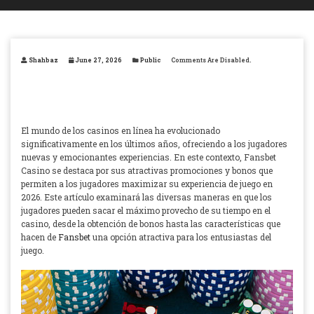
Shahbaz
June 27, 2026
Public
Comments Are Disabled.
El mundo de los casinos en línea ha evolucionado
significativamente en los últimos años, ofreciendo a los jugadores
nuevas y emocionantes experiencias. En este contexto, Fansbet
Casino se destaca por sus atractivas promociones y bonos que
permiten a los jugadores maximizar su experiencia de juego en
2026. Este artículo examinará las diversas maneras en que los
jugadores pueden sacar el máximo provecho de su tiempo en el
casino, desde la obtención de bonos hasta las características que
hacen de
Fansbet
una opción atractiva para los entusiastas del
juego.