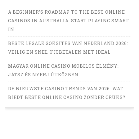
A BEGINNER’S ROADMAP TO THE BEST ONLINE
CASINOS IN AUSTRALIA: START PLAYING SMART
IN
BESTE LEGALE GOKSITES VAN NEDERLAND 2026:
VEILIG EN SNEL UITBETALEN MET IDEAL
MAGYAR ONLINE CASINO MOBILOS ÉLMÉNY:
JÁTSZ ÉS NYERJ ÚTKÖZBEN
DE NIEUWSTE CASINO TRENDS VAN 2026: WAT
BIEDT BESTE ONLINE CASINO ZONDER CRUKS?