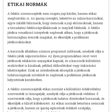
ETIKAI NORMÁK
A felelős szerencsejáték nem csupán jogi kérdés, hanem etikai
megfontolás is. Az iparág szereplői, beleértve az online kaszinókat,
egyre inkább felismerik, hogy nemcsak a jogi előírásoknak, hanem
a társadalmi felelősségvállalásnak is meg kell felelniük. A felelős
játékra vonatkozó irányelvek segítenek abban, hogy a játékosok
biztonságban érezzék magukat, és elkerüljék a problémás
játékszokásokat.
A kaszinók általában számos programot indítanak, amelyek célja a
felelős játék népszerűsítése. Az ilyen programokban részt vevő
játékosok edukációs anyagokat kapnak, és a kaszinók különböző
eszközöket is kínálnak, például időkorlátokat vagy önkizárási
lehetőségeket. Ezek az intézkedések elősegítik a játékosok
tudatosságának növelését és segítenek a problémás játékosok
helyzetének kezelésében.
A felelős szerencsejáték etikai normáit a különböző érdekvédelmi
szervezetek is támogatják, amelyek célja a játékosok védelme. E
szervezetek célja, hogy a játékosok tudatos döntéseket hozzanak, és
elkerüljék a túlzott költekezést. Az etikai normák betartása nemcsak
a játékosok, hanem az iparág egészének érdekeit szolgálja,