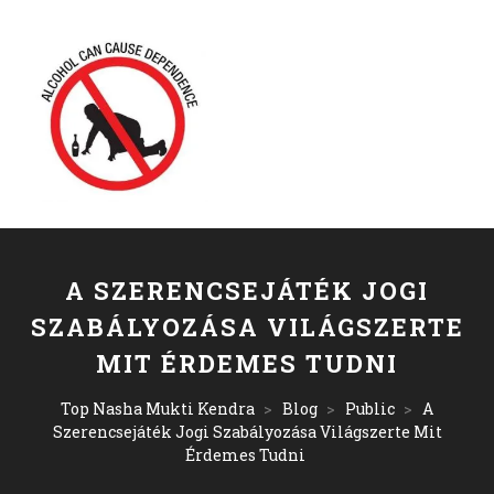
A SZERENCSEJÁTÉK JOGI
SZABÁLYOZÁSA VILÁGSZERTE
MIT ÉRDEMES TUDNI
Top Nasha Mukti Kendra
>
Blog
>
Public
>
A
Szerencsejáték Jogi Szabályozása Világszerte Mit
Érdemes Tudni