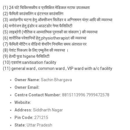
(1) 24 घंटे चिकित्सकीय व प्रशिक्षित मेडिकल स्टाफ उपलब्धता
(2) फैमिली काउंसलिंग व इंटरनल काउंसलिंग
(3) अवांछनीय घटना हेतु ऑक्सीजन सिलेंडर व अग्निशमन यंत्र आदि की व्यवस्था
(4) मनोरंजन हेतु इंडोर व आउटडोर गेम्स फैसिलिटी
(5) लाइब्रेरी (भौतिक व आध्यात्मिक पुस्तकों का संकलन ) की व्यवस्था
(6) शारीरिक परेशानियों हेतु physiotherapist की व्यवस्था
(7) फैमिली मीटिंग व वीडियो शेयरिंग नियमित समय अंतराल पर
(8) पेशंट पिकअप के लिए एम्बुलेंस की व्यवस्था ।
(9) हेल्दी फूड higene फैसिलिटी
(10) एडवांस sanitisation facility
(11) general ward , common ward , VIP ward with a/c facility
Owner Name:
Sachin Bhargava
Owner Email:
Nashamuktikendra2022@gmail.com
Centre Contact Number:
8815113996 7999472578
Website:
https://samarpannashamuktikendra.com/
Address:
Siddharth Nagar
Pin Code:
271215
State:
Uttar Pradesh