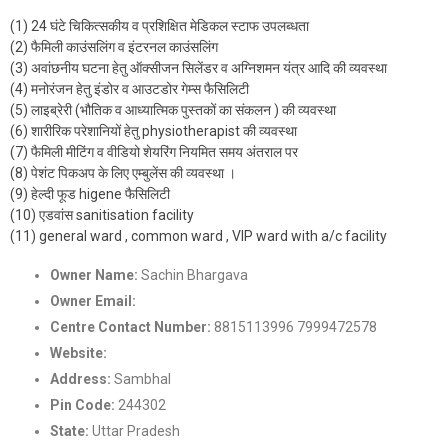
(1) 24 घंटे चिकित्सकीय व प्रशिक्षित मेडिकल स्टाफ उपलब्धता
(2) फैमिली काउंसलिंग व इंटरनल काउंसलिंग
(3) अवांछनीय घटना हेतु ऑक्सीजन सिलेंडर व अग्निशमन यंत्र आदि की व्यवस्था
(4) मनोरंजन हेतु इंडोर व आउटडोर गेम्स फैसिलिटी
(5) लाइब्रेरी (भौतिक व आध्यात्मिक पुस्तकों का संकलन ) की व्यवस्था
(6) शारीरिक परेशानियों हेतु physiotherapist की व्यवस्था
(7) फैमिली मीटिंग व वीडियो शेयरिंग नियमित समय अंतराल पर
(8) पेशंट पिकअप के लिए एम्बुलेंस की व्यवस्था ।
(9) हेल्दी फूड higene फैसिलिटी
(10) एडवांस sanitisation facility
(11) general ward , common ward , VIP ward with a/c facility
Owner Name:
Sachin Bhargava
Owner Email:
Nashamuktikendra2022@gmail.com
Centre Contact Number:
8815113996 7999472578
Website:
https://samarpannashamuktikendra.com/
Address:
Sambhal
Pin Code:
244302
State:
Uttar Pradesh