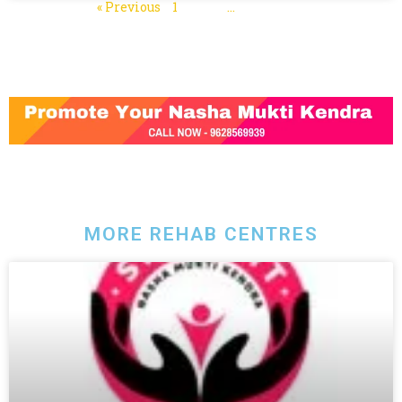
« Previous
1
2
3
…
5
Next »
MORE REHAB CENTRES