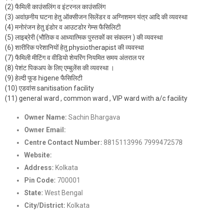
(2) फैमिली काउंसलिंग व इंटरनल काउंसलिंग
(3) अवांछनीय घटना हेतु ऑक्सीजन सिलेंडर व अग्निशमन यंत्र आदि की व्यवस्था
(4) मनोरंजन हेतु इंडोर व आउटडोर गेम्स फैसिलिटी
(5) लाइब्रेरी (भौतिक व आध्यात्मिक पुस्तकों का संकलन ) की व्यवस्था
(6) शारीरिक परेशानियों हेतु physiotherapist की व्यवस्था
(7) फैमिली मीटिंग व वीडियो शेयरिंग नियमित समय अंतराल पर
(8) पेशंट पिकअप के लिए एम्बुलेंस की व्यवस्था ।
(9) हेल्दी फूड higene फैसिलिटी
(10) एडवांस sanitisation facility
(11) general ward , common ward , VIP ward with a/c facility
Owner Name:
Sachin Bhargava
Owner Email:
Nashamuktikendra2022@gmail.com
Centre Contact Number:
8815113996 7999472578
Website:
https://samarpannashamuktikendra.com/
Address:
Kolkata
Pin Code:
700001
State:
West Bengal
City/District:
Kolkata