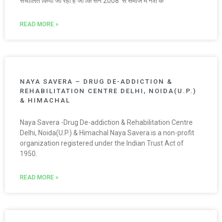
संचालित किया जा रहा है जो कि सन 2008 से समाज में नशे के
READ MORE »
NAYA SAVERA – DRUG DE-ADDICTION &
REHABILITATION CENTRE DELHI, NOIDA(U.P.)
& HIMACHAL
Naya Savera -Drug De-addiction & Rehabilitation Centre
Delhi, Noida(U.P.) & Himachal Naya Savera is a non-profit
organization registered under the Indian Trust Act of
1950.
READ MORE »